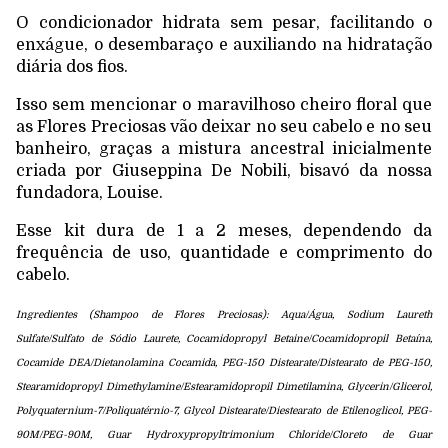
O condicionador hidrata sem pesar, facilitando o
enxágue, o desembaraço e auxiliando na hidratação
diária dos fios.
Isso sem mencionar o maravilhoso cheiro floral que
as Flores Preciosas vão deixar no seu cabelo e no seu
banheiro, graças a mistura ancestral inicialmente
criada por Giuseppina De Nobili, bisavó da nossa
fundadora, Louise.
Esse kit dura de 1 a 2 meses, dependendo da
frequência de uso, quantidade e comprimento do
cabelo.
Ingredientes (Shampoo de Flores Preciosas): Aqua/Água, Sodium Laureth
Sulfate/Sulfato de Sódio Laurete, Cocamidopropyl Betaine/Cocamidopropil Betaína,
Cocamide DEA/Dietanolamina Cocamida, PEG-150 Distearate/Distearato de PEG-150,
Stearamidopropyl Dimethylamine/Estearamidopropil Dimetilamina, Glycerin/Glicerol,
Polyquaternium-7/Poliquatérnio-7, Glycol Distearate/Diestearato de Etilenoglicol, PEG-
90M/PEG-90M, Guar Hydroxypropyltrimonium Chloride/Cloreto de Guar