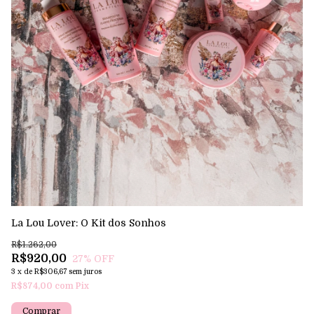
La Lou Lover: O Kit dos Sonhos
Me
R$1.262,00
R$
R$920,00
R
27
% OFF
3
x
de
R$306,67
sem juros
3
R$874,00
com
Pix
R$