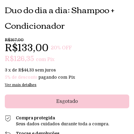
Duo do dia a dia: Shampoo +
Condicionador
R$167,00
R$133,00
20
% OFF
R$126,35
com
Pix
3
x de
R$44,33
sem juros
5% de desconto
pagando com Pix
Ver mais detalhes
Compra protegida
Seus dados cuidados durante toda a compra.
Trocas e devoluções