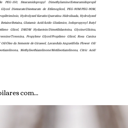
de PEG-150, Stearamidopropyl Dimethylamine/Estearamidopropil
, Glycol Distearate/Diestearato de Etilenoglicol, PEG-90M/PEG-90M,
piltrimônio, Hydrolyzed Keratin/Queratina Hidrolisada, Hydrolyzed
 Betaine/Betaína, Glutamic Acid/Ácido Glutâmico, Iodopropynyl Butyl
tileno Glicol, DMDM Hydantoin/Dimetilidantoína, Glycine/Glicina,
 Threonine/Treonina, Propylene Glycol/Propileno Glicol, Rosa Canina
Oil/Óleo da Semente de Girassol, Lavandula Angustifolia Flower Oil/
tiazolinona, Methylisothiazolinone/Metilisotiazolinona, Citric Acid/
ilares com...