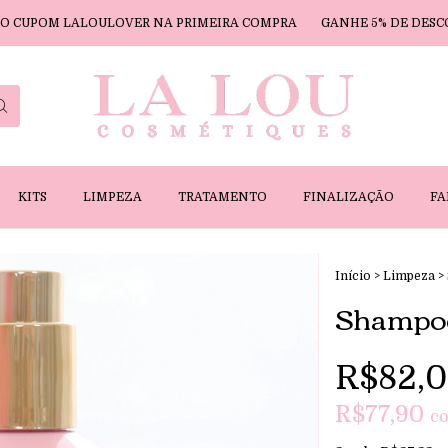
ALOULOVER NA PRIMEIRA COMPRA
GANHE 5% DE DESCONTO USAN
KITS
LIMPEZA
TRATAMENTO
FINALIZAÇÃO
FA
Início
>
Limpeza
>
Shampoo
R$82,
R$77,90
c