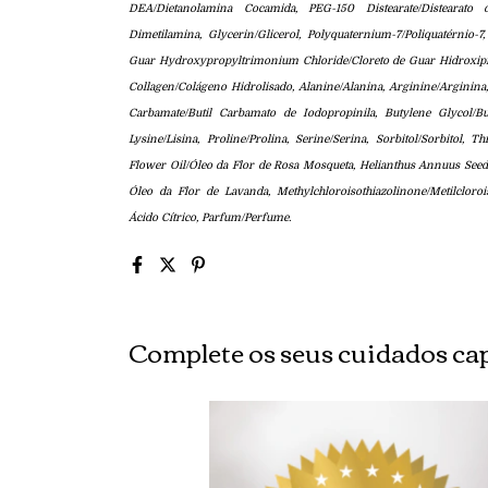
DEA/Dietanolamina Cocamida, PEG-150 Distearate/Distearato 
Dimetilamina, Glycerin/Glicerol, Polyquaternium-7/Poliquatérnio-7
Guar Hydroxypropyltrimonium Chloride/Cloreto de Guar Hidroxipro
Collagen/Colágeno Hidrolisado, Alanine/Alanina, Arginine/Arginina,
Carbamate/Butil Carbamato de Iodopropinila, Butylene Glycol/Bu
Lysine/Lisina, Proline/Prolina, Serine/Serina, Sorbitol/Sorbitol,
Flower Oil/Óleo da Flor de Rosa Mosqueta, Helianthus Annuus Seed 
Óleo da Flor de Lavanda, Methylchloroisothiazolinone/Metilcloroiso
Ácido Cítrico, Parfum/Perfume.
Complete os seus cuidados cap