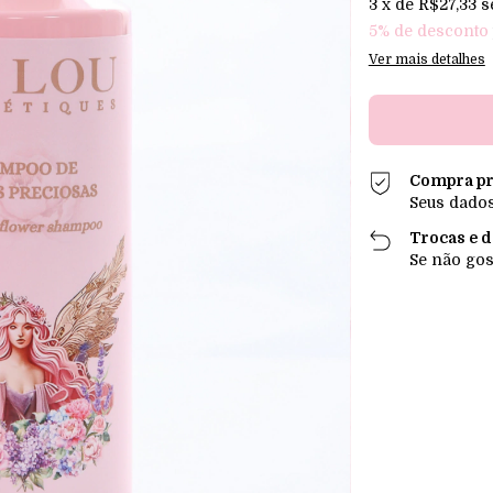
3
x de
R$27,33
s
5% de desconto
Ver mais detalhes
Compra pr
Seus dados
Trocas e 
Se não gos