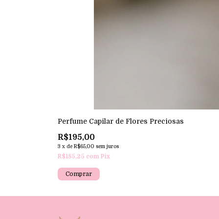
Perfume Capilar de Flores Preciosas
R$195,00
3
x
de
R$65,00
sem juros
R$185,25
com
Pix